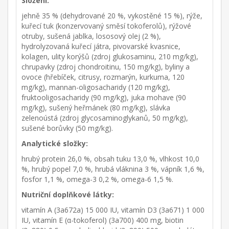
Složení:
jehně 35 % (dehydrované 20 %, vykostěné 15 %), rýže,
kuřecí tuk (konzervovaný směsí tokoferolů), rýžové
otruby, sušená jablka, lososový olej (2 %),
hydrolyzovaná kuřecí játra, pivovarské kvasnice,
kolagen, ulity korýšů (zdroj glukosaminu, 210 mg/kg),
chrupavky (zdroj chondroitinu, 150 mg/kg), byliny a
ovoce (hřebíček, citrusy, rozmarýn, kurkuma, 120
mg/kg), mannan-oligosacharidy (120 mg/kg),
fruktooligosacharidy (90 mg/kg), juka mohave (90
mg/kg), sušený heřmánek (80 mg/kg), slávka
zelenoústá (zdroj glycosaminoglykanů, 50 mg/kg),
sušené borůvky (50 mg/kg).
Analytické složky:
hrubý protein 26,0 %, obsah tuku 13,0 %, vlhkost 10,0
%, hrubý popel 7,0 %, hrubá vláknina 3 %, vápník 1,6 %,
fosfor 1,1 %, omega-3 0,2 %, omega-6 1,5 %.
Nutriční doplňkové látky:
vitamín A (3a672a) 15 000 IU, vitamín D3 (3a671) 1 000
IU, vitamín E (α-tokoferol) (3a700) 400 mg, biotin