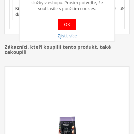
služby v eshopu. Prosím potvrďte, že
Krmná
75
120
170
200
250
280
340
souhlasíte s použitím cookies.
dávka(g/day)
OK
Zjistit více
Zákazníci, kteří koupilii tento produkt, také
zakoupili