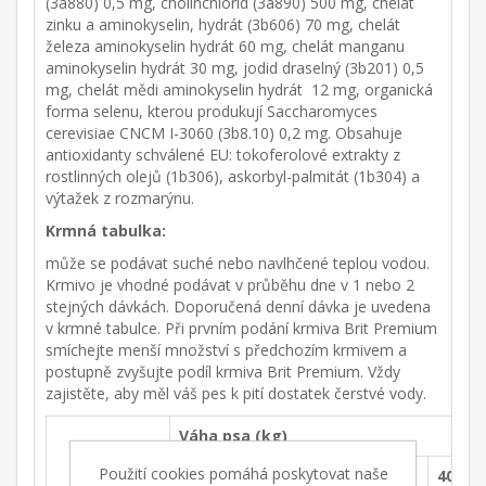
(3a880) 0,5 mg, cholinchlorid (3a890) 500 mg, chelát
zinku a aminokyselin, hydrát (3b606) 70 mg, chelát
železa aminokyselin hydrát 60 mg, chelát manganu
aminokyselin hydrát 30 mg, jodid draselný (3b201) 0,5
mg, chelát mědi aminokyselin hydrát 12 mg, organická
forma selenu, kterou produkují Saccharomyces
cerevisiae CNCM I-3060 (3b8.10) 0,2 mg. Obsahuje
antioxidanty schválené EU: tokoferolové extrakty z
rostlinných olejů (1b306), askorbyl-palmitát (1b304) a
výtažek z rozmarýnu.
Krmná tabulka:
může se podávat suché nebo navlhčené teplou vodou.
Krmivo je vhodné podávat v průběhu dne v 1 nebo 2
stejných dávkách. Doporučená denní dávka je uvedena
v krmné tabulce. Při prvním podání krmiva Brit Premium
smíchejte menší množství s předchozím krmivem a
postupně zvyšujte podíl krmiva Brit Premium. Vždy
zajistěte, aby měl váš pes k pití dostatek čerstvé vody.
Váha psa (kg)
Použití cookies pomáhá poskytovat naše
5
10
15
20
25
30
40