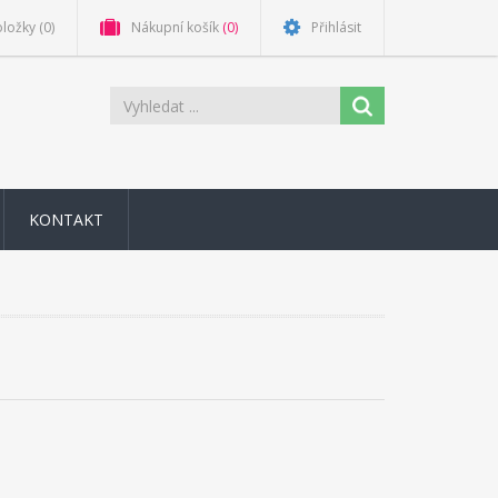
oložky
(0)
Nákupní košík
(0)
Přihlásit
KONTAKT