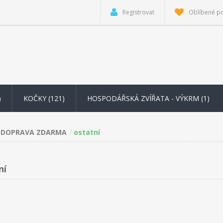
Registrovat
Oblíbené p
)
KOČKY (121)
HOSPODÁŘSKÁ ZVÍŘATA - VÝKRM
(1)
DOPRAVA ZDARMA
ostatní
ní