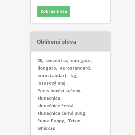
Zobrazit vše
Oblíbená slova
20
,
avicentra
,
don gato
,
dongato
,
eurostandard
,
eurostandart
,
kg
,
lososový olej
,
Penis hovězí sušený
,
slunečnice
,
slunečnice černá
,
slunečnice černá 20kg
,
Supra Puppy
,
Trixie
,
whiskas