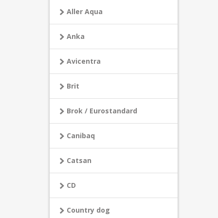
Aller Aqua
Anka
Avicentra
Brit
Brok / Eurostandard
Canibaq
Catsan
CD
Country dog