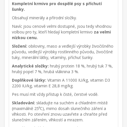
Kompletní krmivo pro dospělé psy s příchutí
šunky.
Obsahují minerály a přírodní složky.
Navíc jsou cenově velmi dostupné, jsou tedy vhodnou
volbou pro ty, kteří hledají kompletní krmivo
za velmi
nízkou cenu.
Složení:
obiloviny, maso a vedlejší výrobky živočišného
původu, vedlejší výrobky rostlinného původu, živočišné
tuky, minerální látky, vitamíny, příchuť šunky.
Analytické složky:
hrubý protein 18 %, hrubý tuk 7 %,
hrubý popel 7 %, hrubá vláknina 3 %.
Doplňkové látky:
Vitamin A 11000 IU/kg, vitamin D3
2200 IU/kg, vitamin E 28,8 mg/kg.
Pes musí mít vždy přístup k čisté, čerstvé vodě.
Skladování:
skladujte na suchém a chladném místě
(maximálně 25⁰C), mimo dosah slunečního záření a
vlhkosti. Po otevření znovu uzavřete a chraňte před
slunečním zářením, vlhkostí a mrazem.