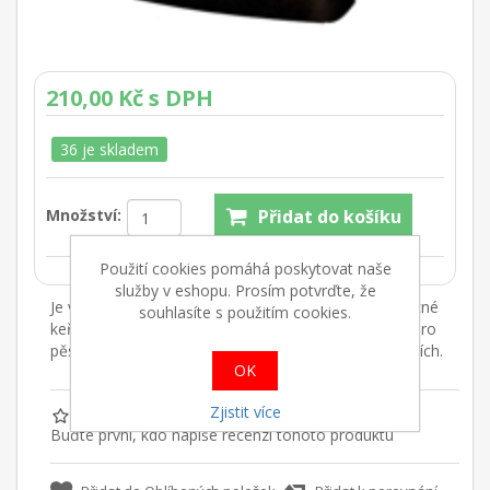
210,00 Kč s DPH
36 je skladem
Množství:
Použití cookies pomáhá poskytovat naše
služby v eshopu. Prosím potvrďte, že
Je vhodný pro výsadby na zahradách (okrasné i ovocné
souhlasíte s použitím cookies.
keře a stromy), pro mobilní zeleně v kontejnerech, pro
pěstování květin a zeleniny na záhonech a ve sklenících.
OK
Zjistit více
Buďte první, kdo napíše recenzi tohoto produktu