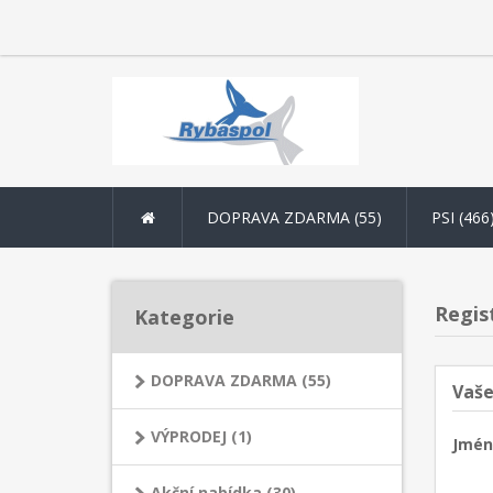
DOPRAVA ZDARMA (55)
PSI (466
Regis
Kategorie
DOPRAVA ZDARMA (55)
Vaše
VÝPRODEJ (1)
Jmén
Akční nabídka (30)