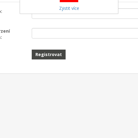
Zjistit více
:
rzení
: