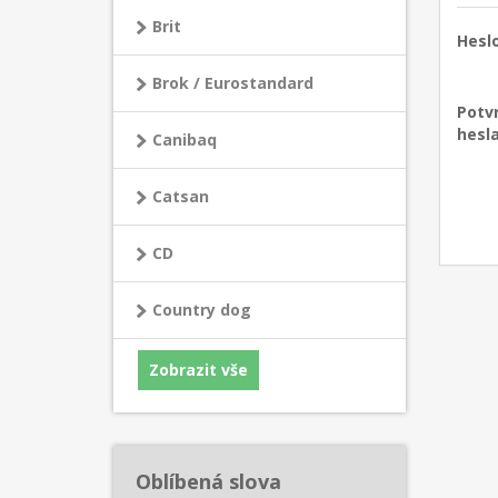
Brit
Heslo
Brok / Eurostandard
Potv
hesla
Canibaq
Catsan
CD
Country dog
Zobrazit vše
Oblíbená slova