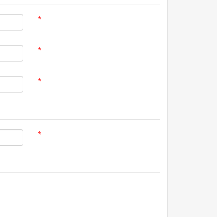
*
*
*
*