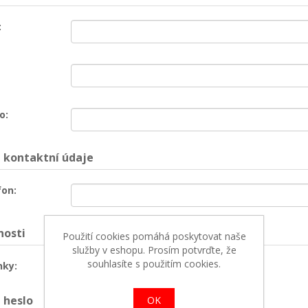
:
o:
 kontaktní údaje
fon:
osti
Použití cookies pomáhá poskytovat naše
služby v eshopu. Prosím potvrďte, že
souhlasíte s použitím cookies.
nky:
 heslo
OK