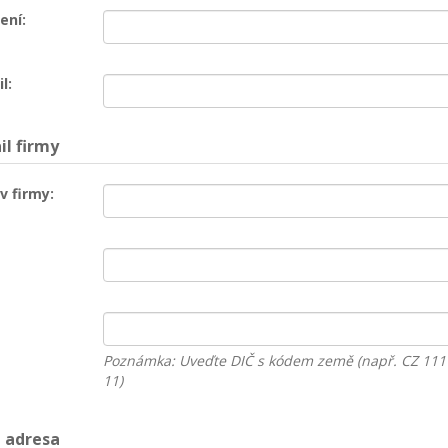
ení:
l:
il firmy
v firmy:
Poznámka: Uveďte DIČ s kódem země (např. CZ 111
11)
 adresa