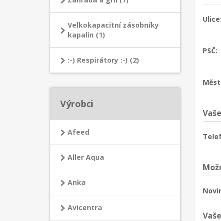
Ulice
Velkokapacitní zásobníky
kapalin (1)
PSČ:
:-) Respirátory :-) (2)
Měst
Výrobci
Vaše
Afeed
Tele
Aller Aqua
Možn
Anka
Novi
Avicentra
Vaše