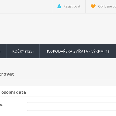
Registrovat
Oblíbené p
)
KOČKY (123)
HOSPODÁŘSKÁ ZVÍŘATA - VÝKRM
(1)
trovat
 osobní data
o: