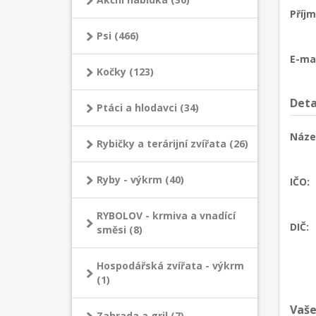
Příjm
Psi (466)
E-mai
Kočky (123)
Deta
Ptáci a hlodavci (34)
Náze
Rybičky a terárijní zvířata (26)
Ryby - výkrm (40)
IČO:
RYBOLOV - krmiva a vnadící
DIČ:
směsi (8)
Hospodářská zvířata - výkrm
(1)
Vaše
Zahrada a gril (7)