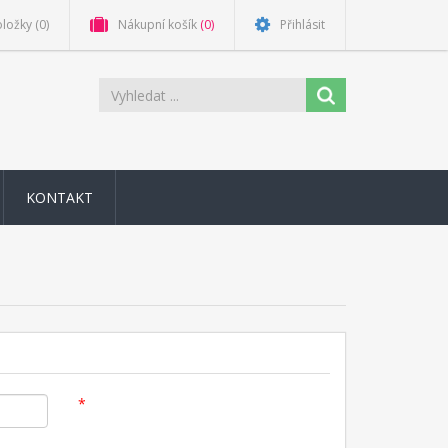
oložky
(0)
Nákupní košík
(0)
Přihlásit
KONTAKT
*