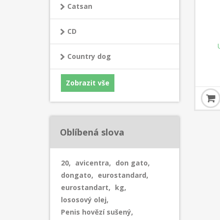
Catsan
CD
Country dog
Zobrazit vše
Oblíbená slova
20
,
avicentra
,
don gato
,
dongato
,
eurostandard
,
eurostandart
,
kg
,
lososový olej
,
Penis hovězí sušený
,