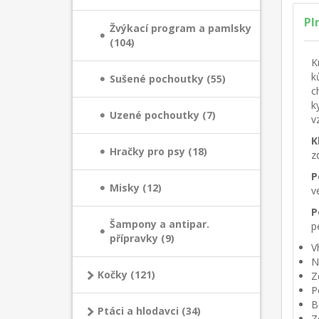
Pl
Žvýkací program a pamlsky
(104)
K
k
Sušené pochoutky (55)
c
k
Uzené pochoutky (7)
v
K
Hračky pro psy (18)
z
P
Misky (12)
v
P
Šampony a antipar.
p
přípravky (9)
V
N
Kočky (121)
Z
P
B
Ptáci a hlodavci (34)
Z