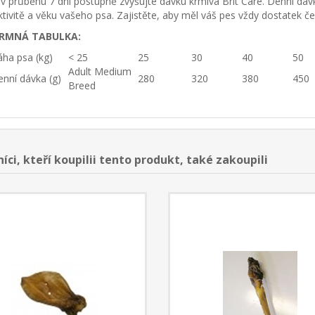
 v průběhu 7 dní postupně zvyšujte dávku krmiva Brit Care. Denní dávka
ktivitě a věku vašeho psa. Zajistěte, aby měl váš pes vždy dostatek če
RMNÁ TABULKA:
áha psa (kg)
< 25
25
30
40
50
Adult Medium
enní dávka (g)
280
320
380
450
Breed
íci, kteří koupilii tento produkt, také zakoupili