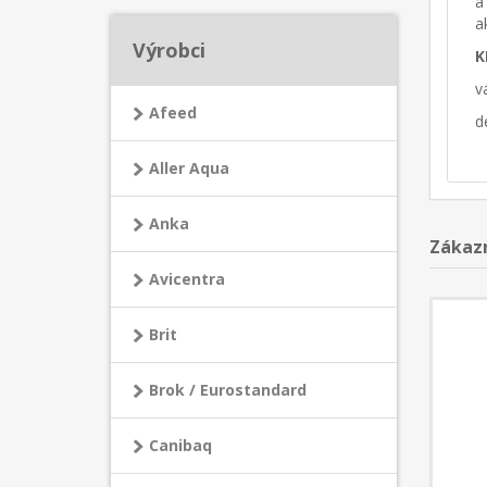
a
a
Výrobci
K
v
Afeed
d
Aller Aqua
Anka
Zákazn
Avicentra
Brit
Brok / Eurostandard
Canibaq