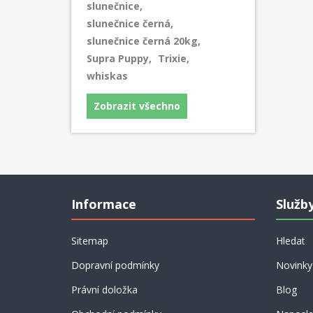
slunečnice
,
slunečnice černá
,
slunečnice černá 20kg
,
Supra Puppy
,
Trixie
,
whiskas
Zobrazit všechno
Informace
Služb
Sitemap
Hledat
Dopravní podmínky
Novinky
Právní doložka
Blog