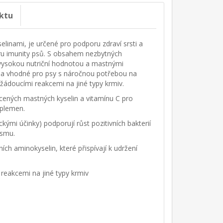
ktu
linami, je určené pro podporu zdraví srsti a
ru imunity psů. S obsahem nezbytných
 vysokou nutriční hodnotou a mastnými
ména vhodné pro psy s náročnou potřebou na
ežádoucími reakcemi na jiné typy krmiv.
ených mastných kyselin a vitamínu C pro
 plemen.
ckými účinky) podporují růst pozitivních bakterií
ismu.
ch aminokyselin, které přispívají k udržení
reakcemi na jiné typy krmiv