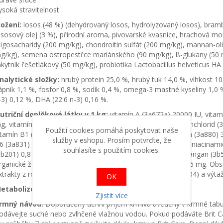
ysoká stravitelnost
ložení:
losos (48 %) (dehydrovaný losos, hydrolyzovaný losos), brambo
ososový olej (3 %), přírodní aroma, pivovarské kvasnice, hrachová mo
ligosacharidy (200 mg/kg), chondroitin sulfát (200 mg/kg), mannan-ol
g/kg), semena ostropestřce mariánského (90 mg/kg), ß-glukany (50 m
akytník řešetlákový (50 mg/kg), probiotika Lactobacillus helveticus H
nalytické složky:
hrubý protein 25,0 %, hrubý tuk 14,0 %, vlhkost 10
ápník 1,1 %, fosfor 0,8 %, sodík 0,4 %, omega-3 mastné kyseliny 1,0
-3) 0,12 %, DHA (22:6 n-3) 0,16 %.
utriční doplňkové látky v 1 kg:
vitamín A (3a672a) 20000 IU, vitam
g, vitamín C (3a312) 300 mg, taurin (3a370) 1500 mg, cholinchlorid (
Použití cookies pomáhá poskytovat naše
itamín B1 (3a821) 2,5 mg, vitamín B2 (3a825i) 9,6 mg, biotin (3a880) 3
služby v eshopu. Prosím potvrďte, že
6 (3a831) 2,5 mg, D-pantothenan vápenatý (3a841) 25 mg, niacinamid
souhlasíte s použitím cookies.
3b201) 0,8 mg, organický zinek (3b606) 85 mg, organický mangan (3
rganické železo (3b106) 75 mg, organický selen (3b810) 0,16 mg. Obs
xtrakty z rostlinných olejů (1b306(i)), askorbyl palmitát (1b304) a výt
OK
etabolizovatelná energie:
3640 kcal/kg.
Zjistit více
rmný návod:
Doporučený denní příjem krmiva uvedený v krmné tabul
odávejte suché nebo zvlhčené vlažnou vodou. Pokud podáváte Brit Ca