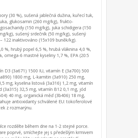
ry (30 %), sušená jablečná dužina, kuřecí tuk,
uka, glukosamin (260 mg/kg), frukto-
igosacharidy (150 mg/kg), juka schidigera (150
g/kg), sušený srdečník (50 mg/kg), sušený
A – 122 inaktivováno (15x109 buněk/kg).
,0 %, hrubý popel 6,5 %, hrubá vláknina 4,0 %,
 %, omega-6 mastné kyseliny 1,7 %, EPA (20:5
ín D3 (3a671) 1500 IU, vitamín E (3a700) 500
3a890) 1800 mg, L-karnitin (3a910) 250 mg,
,5 mg, kyselina listová (3a316) 1,2 mg, vitamín
 (3a315) 32,5 mg, vitamín B12 0,1 mg, jód
b504) 40 mg, organická měď (3b406) 18 mg,
ahuje antioxidanty schválené EU: tokoferolové
ažek z rozmarýnu.
ce rozdělte během dne na 1-2 stejné porce.
re poprvé, smíchejte jej s předešlým krmivem