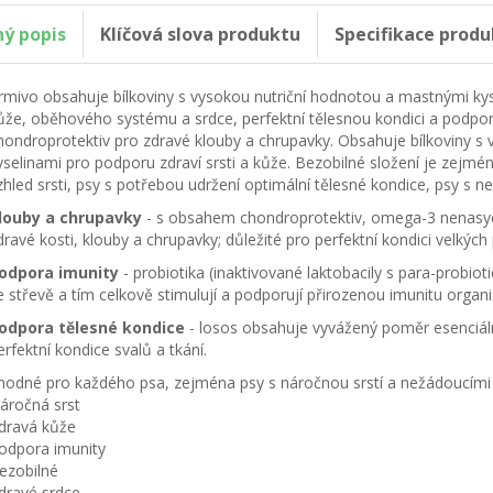
ný popis
Klíčová slova produktu
Specifikace produ
rmivo obsahuje bílkoviny s vysokou nutriční hodnotou a mastnými kyse
ůže, oběhového systému a srdce, perfektní tělesnou kondici a podpo
hondroprotektiv pro zdravé klouby a chrupavky. Obsahuje bílkoviny s
yselinami pro podporu zdraví srsti a kůže. Bezobilné složení je zej
zhled srsti, psy s potřebou udržení optimální tělesné kondice, psy s n
louby a chrupavky
- s obsahem chondroprotektiv, omega-3 nenasyc
dravé kosti, klouby a chrupavky; důležité pro perfektní kondici velkých
odpora imunity
- probiotika (inaktivované laktobacily s para-probioti
e střevě a tím celkově stimulují a podporují přirozenou imunitu organ
odpora tělesné kondice
- losos obsahuje vyvážený poměr esenciální
erfektní kondice svalů a tkání.
hodné pro každého psa, zejména psy s náročnou srstí a nežádoucími 
áročná srst
dravá kůže
odpora imunity
ezobilné
dravé srdce