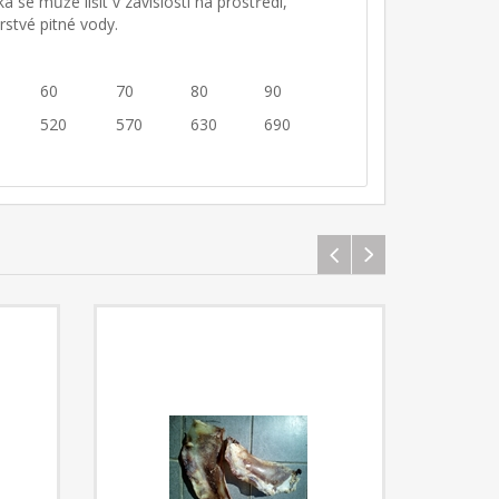
 se může lišit v závislosti na prostředí,
rstvé pitné vody.
60
70
80
90
520
570
630
690