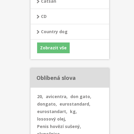
Catsan
CD
Country dog
Zobrazit vše
Oblíbená slova
20
,
avicentra
,
don gato
,
dongato
,
eurostandard
,
eurostandart
,
kg
,
lososový olej
,
Penis hovězí sušený
,
slunečnice
,