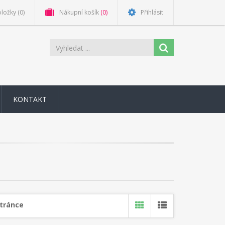
oložky
(0)
Nákupní košík
(0)
Přihlásit
KONTAKT
stránce