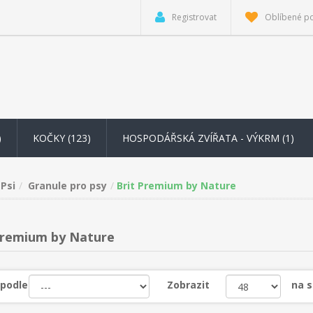
Registrovat
Oblíbené p
)
KOČKY (123)
HOSPODÁŘSKÁ ZVÍŘATA - VÝKRM
(1)
Psi
Granule pro psy
Brit Premium by Nature
Premium by Nature
 podle
Zobrazit
na 