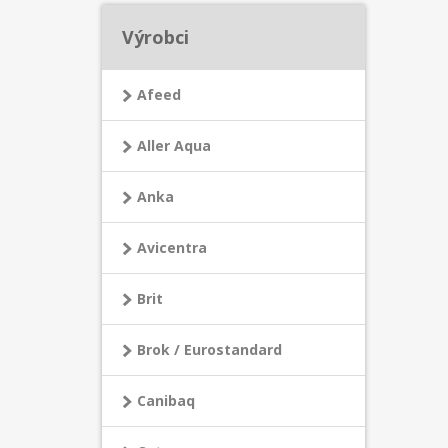
Výrobci
Afeed
Aller Aqua
Anka
Avicentra
Brit
Brok / Eurostandard
Canibaq