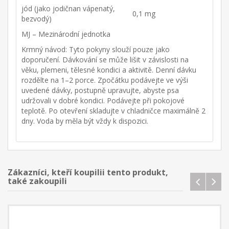
jód (jako jodičnan vápenatý,
0,1 mg
bezvodý)
MJ – Mezinárodní jednotka
Krmný návod: Tyto pokyny slouží pouze jako
doporučení. Dávkování se může lišit v závislosti na
věku, plemeni, tělesné kondici a aktivitě. Denní dávku
rozdělte na 1–2 porce. Zpočátku podávejte ve výši
uvedené dávky, postupně upravujte, abyste psa
udržovali v dobré kondici. Podávejte při pokojové
teplotě. Po otevření skladujte v chladničce maximálně 2
dny. Voda by měla být vždy k dispozici.
Zákazníci, kteří koupilii tento produkt,
také zakoupili