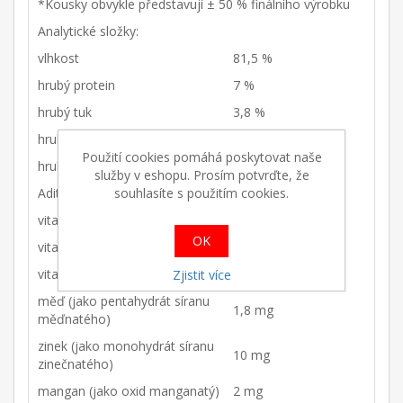
*Kousky obvykle představují ± 50 % finálního výrobku
Analytické složky:
vlhkost
81,5 %
hrubý protein
7 %
hrubý tuk
3,8 %
hrubý popel
2 %
Použití cookies pomáhá poskytovat naše
hrubá vláknina
0,5 %
služby v eshopu. Prosím potvrďte, že
Aditiva: nutriční aditiva na kg:
souhlasíte s použitím cookies.
vitamin A
1 100 MJ
OK
vitamin D3
140 MJ
vitamin E
10 mg
Zjistit více
měď (jako pentahydrát síranu
1,8 mg
měďnatého)
zinek (jako monohydrát síranu
10 mg
zinečnatého)
mangan (jako oxid manganatý)
2 mg