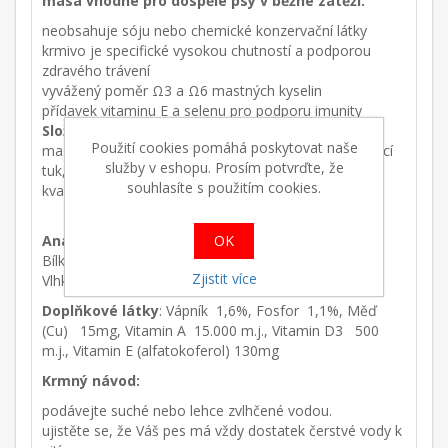
masa vhodné pro dospělé psy v běžné zátěži.
neobsahuje
sóju nebo chemické
konzervační látky
krmivo je specifické vysokou chutností a podporou
zdravého trávení
vyvážený poměr Ω3 a Ω6 mastných kyselin
přídavek vitaminu E a selenu pro podporu imunity
Složení:
Použití cookies pomáhá poskytovat naše
maso a produkty živočišného původu, obiloviny kuřecí
služby v eshopu. Prosím potvrďte, že
tuk, přírodní chuť, lososový olej, sušená jablka,
souhlasíte s použitím cookies.
kvasnice.
OK
Analytické složky:
Bílkoviny 21%, Tuky 12%, Vláknina 3%, Popel 8%,
Zjistit více
Vlhkost 10%
Doplňkové látky
:
Vápník 1,6%, Fosfor 1,1%, Měď
(Cu) 15mg, Vitamin A 15.000 m.j., Vitamin D3 500
m.j., Vitamin E (alfatokoferol) 130mg
Krmný návod:
podávejte suché nebo lehce zvlhčené vodou.
ujistěte se, že Váš pes má vždy dostatek čerstvé vody k