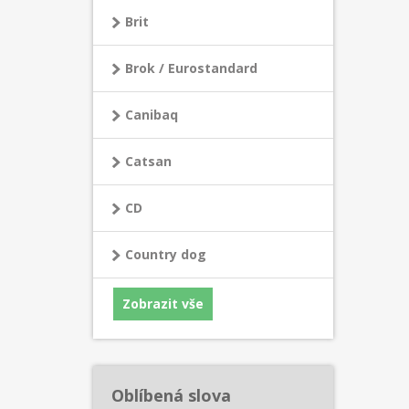
Brit
Brok / Eurostandard
Canibaq
Catsan
CD
Country dog
Zobrazit vše
Oblíbená slova