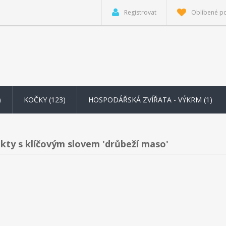
Registrovat
Oblíbené p
)
KOČKY (123)
HOSPODÁŘSKÁ ZVÍŘATA - VÝKRM
(1)
kty s klíčovým slovem 'drůbeží maso'