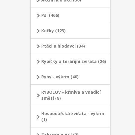
Psi (466)
Kočky (123)
Ptáci a hlodavci (34)
Rybičky a terárijní zvířata (26)
Ryby - výkrm (40)
RYBOLOV - krmiva a vnadící
směsi (8)
Hospodářská zvířata - výkrm
(1)
Zahrada a gril (7)