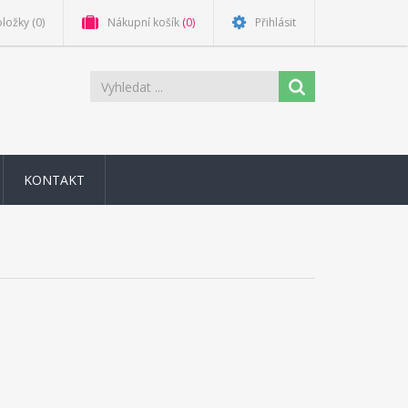
oložky
(0)
Nákupní košík
(0)
Přihlásit
KONTAKT