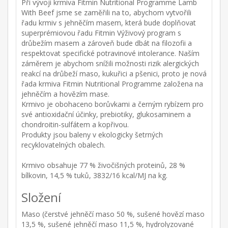
Při vývoji krmiva Fitmin Nutritional Programme Lamb
With Beef jsme se zaměřili na to, abychom vytvořili
řadu krmiv s jehněčím masem, která bude doplňovat
superprémiovou řadu Fitmin Výživový program s
drůbežím masem a zároveň bude dbát na filozofii a
respektovat specifické potravinové intolerance. Naším
záměrem je abychom snížili možnosti rizik alergických
reakcí na drůbeží maso, kukuřici a pšenici, proto je nová
řada krmiva Fitmin Nutritional Programme založena na
jehněčím a hovězím mase.
Krmivo je obohaceno borůvkami a černým rybízem pro
své antioxidační účinky, prebiotiky, glukosaminem a
chondroitin-sulfátem a kopřivou.
Produkty jsou baleny v ekologicky šetrných
recyklovatelných obalech.
Krmivo obsahuje 77 % živočišných proteinů, 28 %
bílkovin, 14,5 % tuků, 3832/16 kcal/MJ na kg.
Složení
Maso (čerstvé jehněčí maso 50 %, sušené hovězí maso
13,5 %, sušené jehněčí maso 11,5 %, hydrolyzované