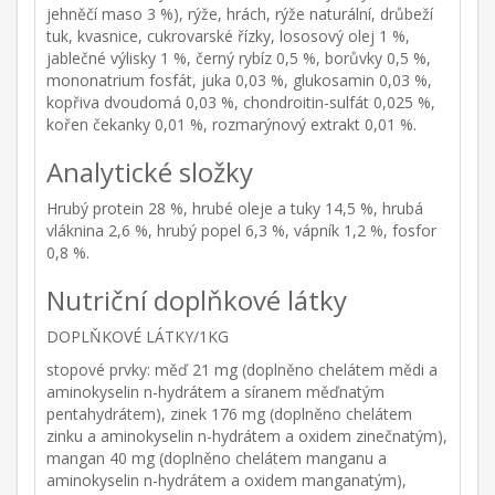
jehněčí maso 3 %), rýže, hrách, rýže naturální, drůbeží
tuk, kvasnice, cukrovarské řízky, lososový olej 1 %,
jablečné výlisky 1 %, černý rybíz 0,5 %, borůvky 0,5 %,
mononatrium fosfát, juka 0,03 %, glukosamin 0,03 %,
kopřiva dvoudomá 0,03 %, chondroitin-sulfát 0,025 %,
kořen čekanky 0,01 %, rozmarýnový extrakt 0,01 %.
Analytické složky
Hrubý protein 28 %, hrubé oleje a tuky 14,5 %, hrubá
vláknina 2,6 %, hrubý popel 6,3 %, vápník 1,2 %, fosfor
0,8 %.
Nutriční doplňkové látky
DOPLŇKOVÉ LÁTKY/1KG
stopové prvky: měď 21 mg (doplněno chelátem mědi a
aminokyselin n-hydrátem a síranem měďnatým
pentahydrátem), zinek 176 mg (doplněno chelátem
zinku a aminokyselin n-hydrátem a oxidem zinečnatým),
mangan 40 mg (doplněno chelátem manganu a
aminokyselin n-hydrátem a oxidem manganatým),