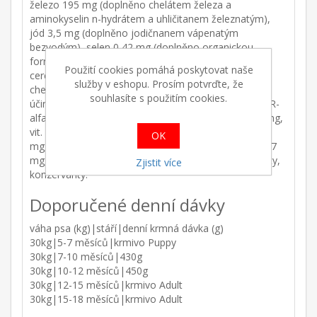
železo 195 mg (doplněno chelátem železa a
aminokyselin n-hydrátem a uhličitanem železnatým),
jód 3,5 mg (doplněno jodičnanem vápenatým
bezvodým), selen 0,42 mg (doplněno organickou
formou selenu produkovanou Saccharomyces
Použití cookies pomáhá poskytovat naše
cerevisiae CNCM I-3060); vitamíny, provitamíny a
služby v eshopu. Prosím potvrďte, že
chemicky přesně definované látky se srovnatelným
souhlasíte s použitím cookies.
účinkem: vit. A 16600 m.j., vit. D3 1300 m.j., vit. E (RRR-
alfa-tokoferol) 410 mg, niacinamid 77 mg, vit. B1 6 mg,
vit. B2 12 mg, vit. B6 7 mg, vit. B12 167 µg, vit. C 330
OK
mg, pantothenan vápenatý 23 mg, kyselina listová 0,7
mg, biotin 0,5 mg, cholinchlorid 1220 mg; antioxidanty,
Zjistit více
konzervanty.
Doporučené denní dávky
váha psa (kg)|stáří|denní krmná dávka (g)
30kg|5-7 měsíců|krmivo Puppy
30kg|7-10 měsíců|430g
30kg|10-12 měsíců|450g
30kg|12-15 měsíců|krmivo Adult
30kg|15-18 měsíců|krmivo Adult