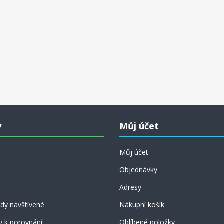
y
Můj účet
Můj účet
Objednávky
Adresy
dy navštívené
Nákupní košík
y k porovnání
Oblíbené položky