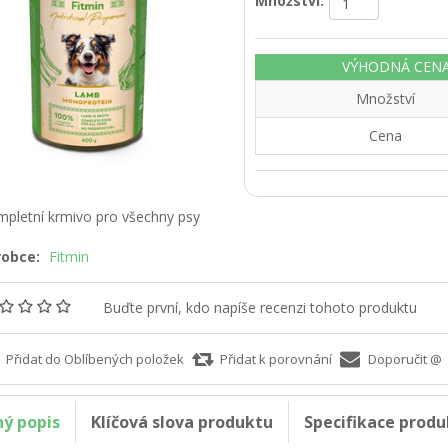
Množství:
VÝHODNÁ CENA - 
Množství
Cena
pletní krmivo pro všechny psy
robce:
Fitmin
Buďte první, kdo napíše recenzi tohoto produktu
ný popis
Klíčová slova produktu
Specifikace produ