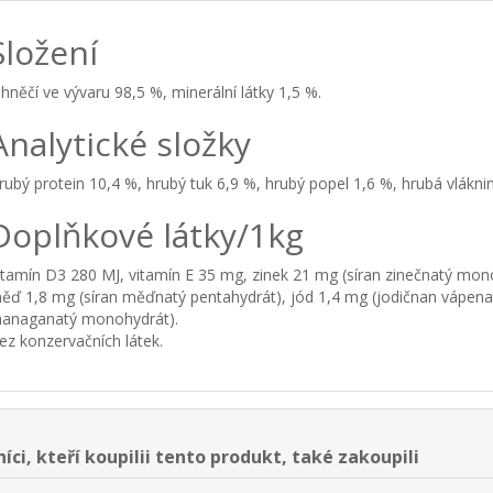
Složení
ehněčí ve vývaru 98,5 %, minerální látky 1,5 %.
Analytické složky
rubý protein 10,4 %, hrubý tuk 6,9 %, hrubý popel 1,6 %, hrubá vláknin
Doplňkové látky/1kg
itamín D3 280 MJ, vitamín E 35 mg, zinek 21 mg (síran zinečnatý mo
ěď 1,8 mg (síran měďnatý pentahydrát), jód 1,4 mg (jodičnan vápena
anaganatý monohydrát).
ez konzervačních látek.
íci, kteří koupilii tento produkt, také zakoupili