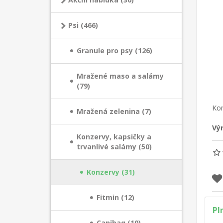
Psi (466)
Granule pro psy (126)
Mražené maso a salámy
(79)
Kom
Mražená zelenina (7)
Vý
Konzervy, kapsičky a
trvanlivé salámy (50)
Konzervy (31)
Fitmin (12)
Pl
Canibaq (10)