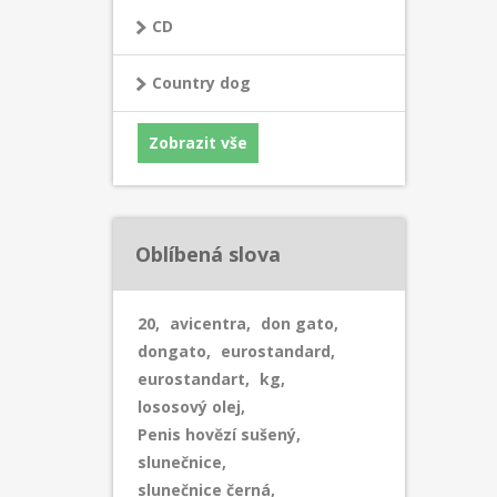
CD
Country dog
Zobrazit vše
Oblíbená slova
20
,
avicentra
,
don gato
,
dongato
,
eurostandard
,
eurostandart
,
kg
,
lososový olej
,
Penis hovězí sušený
,
slunečnice
,
slunečnice černá
,