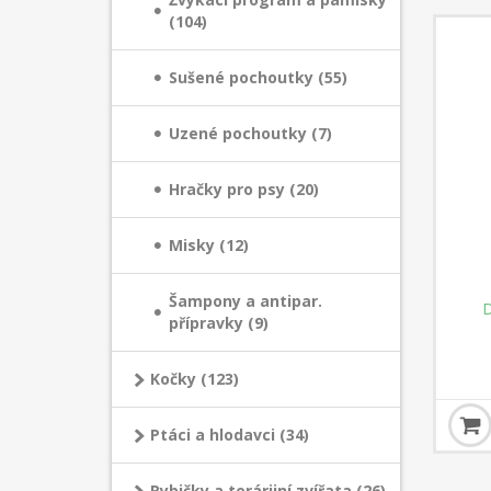
(104)
Sušené pochoutky (55)
Uzené pochoutky (7)
Hračky pro psy (20)
Misky (12)
Šampony a antipar.
D
přípravky (9)
Kočky (123)
Ptáci a hlodavci (34)
Rybičky a terárijní zvířata (26)