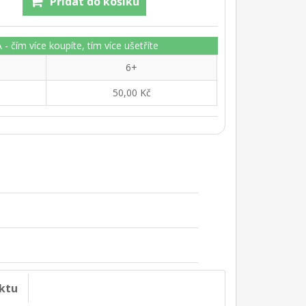
čím více koupíte, tím více ušetříte
6+
50,00 Kč
ktu