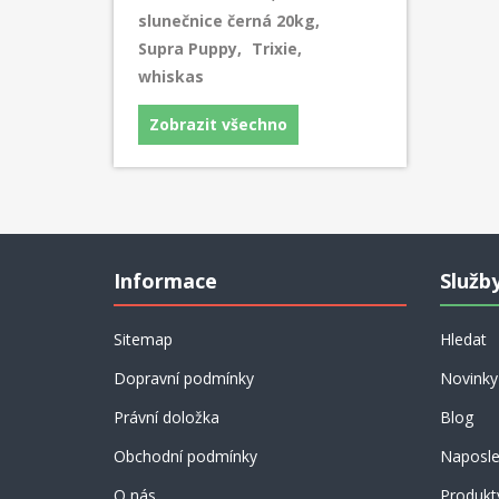
slunečnice černá 20kg
,
Supra Puppy
,
Trixie
,
whiskas
Zobrazit všechno
Informace
Služb
Sitemap
Hledat
Dopravní podmínky
Novinky
Právní doložka
Blog
Obchodní podmínky
Naposle
O nás
Produkt