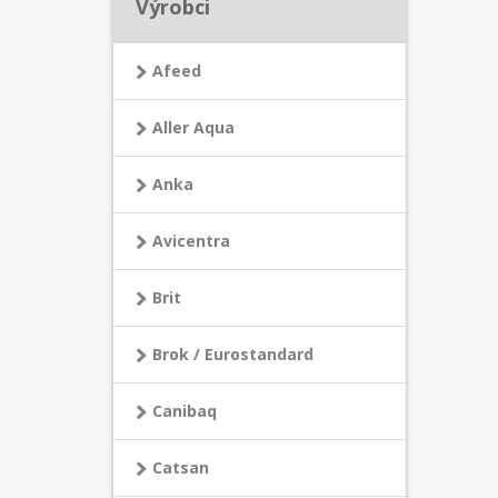
Výrobci
Afeed
Aller Aqua
Anka
Avicentra
Brit
Brok / Eurostandard
Canibaq
Catsan