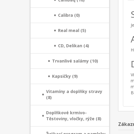
Calibra (0)
J
Real meal (5)
CD, Delikan (4)
H
Trvanlivé salámy (10)
V
Kapsičky (9)
m
m
Vitamíny a doplňky stravy
B
(8)
Doplňkové krmivo-
Těstoviny, vločky, rýže (8)
Zákazn
Žvýkací program a pamlsky