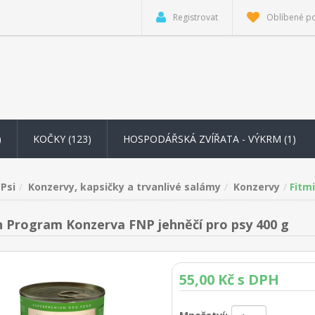
Registrovat
Oblíbené p
)
KOČKY (123)
HOSPODÁŘSKÁ ZVÍŘATA - VÝKRM
(1)
Psi
Konzervy, kapsičky a trvanlivé salámy
Konzervy
Fitm
n Program Konzerva FNP jehněčí pro psy 400 g
55,00 Kč s DPH