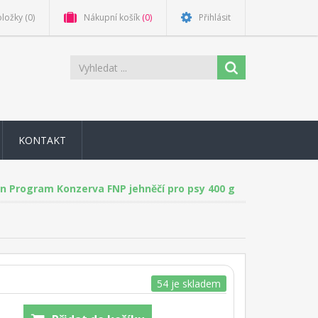
oložky
(0)
Nákupní košík
(0)
Přihlásit
KONTAKT
in Program Konzerva FNP jehněčí pro psy 400 g
54 je skladem