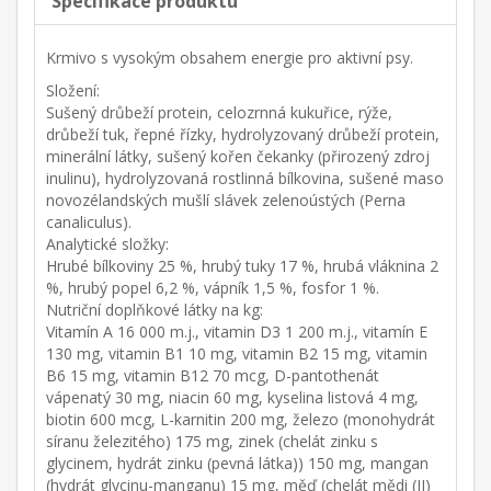
Specifikace produktu
Krmivo s vysokým obsahem energie pro aktivní psy.
Složení:
Sušený drůbeží protein, celozrnná kukuřice, rýže,
drůbeží tuk, řepné řízky, hydrolyzovaný drůbeží protein,
minerální látky, sušený kořen čekanky (přirozený zdroj
inulinu), hydrolyzovaná rostlinná bílkovina, sušené maso
novozélandských mušlí slávek zelenoústých (Perna
canaliculus).
Analytické složky:
Hrubé bílkoviny 25 %, hrubý tuky 17 %, hrubá vláknina 2
%, hrubý popel 6,2 %, vápník 1,5 %, fosfor 1 %.
Nutriční doplňkové látky na kg:
Vitamín A 16 000 m.j., vitamin D3 1 200 m.j., vitamín E
130 mg, vitamin B1 10 mg, vitamin B2 15 mg, vitamin
B6 15 mg, vitamin B12 70 mcg, D-pantothenát
vápenatý 30 mg, niacin 60 mg, kyselina listová 4 mg,
biotin 600 mcg, L-karnitin 200 mg, železo (monohydrát
síranu železitého) 175 mg, zinek (chelát zinku s
glycinem, hydrát zinku (pevná látka)) 150 mg, mangan
(hydrát glycinu-manganu) 15 mg, měď (chelát mědi (II)