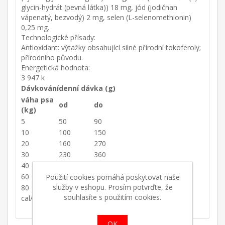
glycin-hydrát (pevná látka)) 18 mg, jód (jodičnan
vápenatý, bezvodý) 2 mg, selen (L-selenomethionin)
0,25 mg.
Technologické přísady:
Antioxidant: výtažky obsahující silné přírodní tokoferoly;
přírodního původu.
Energetická hodnota:
3 947 k
Dávkování
denní dávka (g)
váha psa
od
do
(kg)
5
50
90
10
100
150
20
160
270
30
230
360
40
270
480
60
380
620
Použití cookies pomáhá poskytovat naše
služby v eshopu. Prosím potvrďte, že
80
450
770
souhlasíte s použitím cookies.
cal/kg.
OK