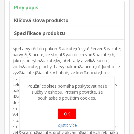
Plný popis
Klíčová slova produktu
Specifikace produktu
<p>Larvy těchto pakom&aacute;rů sytě červen&eacute;
barvy žij&iacute; ve stojat&yacute;ch vod&aacute;ch,
jako jsou rybn&iacute;ky, přehrady a velk&eacute;
vodn&iacute; plochy. Larvy pakom&aacute;rů Jumbo se
vyv&iacute;j&iacute; v bahně, ze kter&eacute;ho si
stav&iacute; trubičky, ve kter&yacute;ch žij&iacute;
celou dobu, než se zakukl&iacute; a přeměn&iacute; v
Použití cookies pomáhá poskytovat naše
pakom&aacute;ra. Jumbo patentky dosahuj&iacute;
služby v eshopu. Prosím potvrďte, že
d&eacute;lky 3-5 cm.</p> <p>Akvarijn&iacute; ryby
souhlasíte s použitím cookies.
dok&aacute;ž&iacute; toto př&iacute;rodn&iacute;
krmivo t&eacute;měř dokonale str&aacute;vit.
OK
Vzhledem ke sv&eacute;mu
složen&iacute;,&uacute;činkům a velikost&iacute; je
Zjistit více
krmivo vhodn&eacute; předev&scaron;&iacute;m pro
vět&scaron;&iacute; druhy akvarijn&iacute;ch ryb, jako