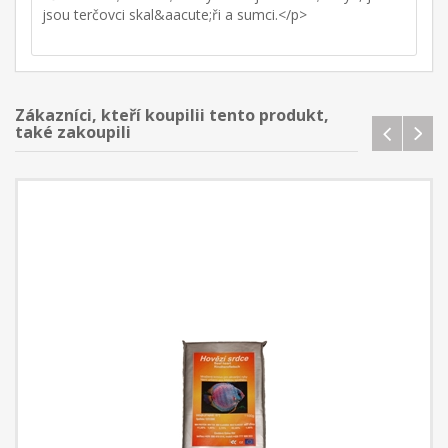
jsou terčovci skal&aacute;ři a sumci.</p>
Zákazníci, kteří koupilii tento produkt,
také zakoupili