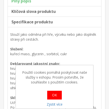
Plný popis
Klíčová slova produktu
Specifikace produktu
Slouží jako odměna při hře, výcviku nebo jako doplněk
stravy při cestách.
Složení:
kuřecí maso, glycerin , sorbitol, cukr
Deklarované jakostní znaky:
hrubý protein 55%
Použití cookies pomáhá poskytovat naše
hrubá vláknina 0,2%
služby v eshopu. Prosím potvrďte, že
hrubý tuk 3%
souhlasíte s použitím cookies.
hrubý popel 3%
vlhkost max. 23%
OK
Skladování:
Uchovávejte na suchém a chladném místě.
Zjistit více
Po otevření dobře uzavírejte zipovým uzávěrem obalu.