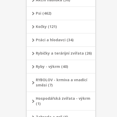
Psi (462)
Kočky (121)
Ptáci a hlodavci (34)
Rybičky a terárijní zvířata (26)
Ryby - výkrm (40)
RYBOLOV - krmiva a vnadící
směsi (7)
Hospodářská zvířata - výkrm
(1)
Zahrada a gril (6)