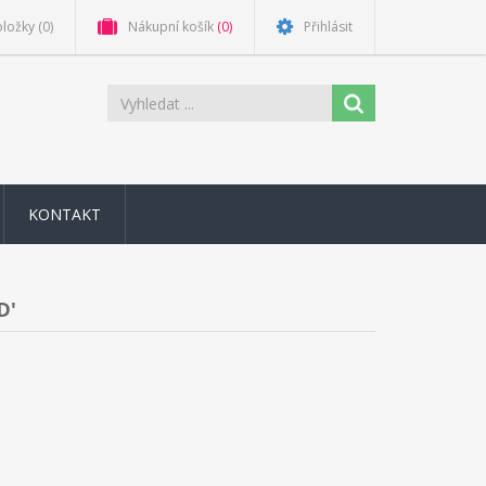
oložky
(0)
Nákupní košík
(0)
Přihlásit
KONTAKT
D'