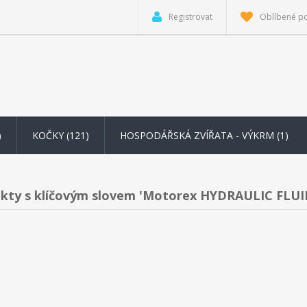
Registrovat
Oblíbené p
)
KOČKY (121)
HOSPODÁŘSKÁ ZVÍŘATA - VÝKRM
(1)
kty s klíčovým slovem 'Motorex HYDRAULIC FLUI