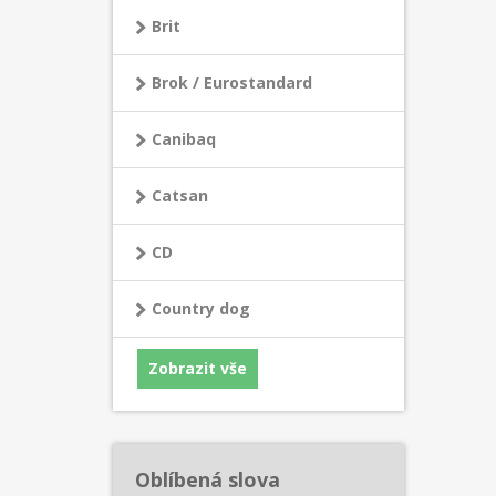
Brit
Brok / Eurostandard
Canibaq
Catsan
CD
Country dog
Zobrazit vše
Oblíbená slova