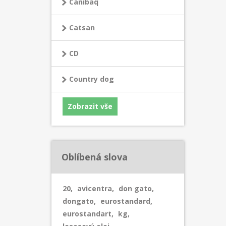
Canibaq
Catsan
CD
Country dog
Zobrazit vše
Oblíbená slova
20
,
avicentra
,
don gato
,
dongato
,
eurostandard
,
eurostandart
,
kg
,