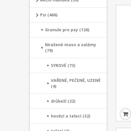
Psi (466)
Granule pro psy (126)
Mražené maso a salámy
(79)
SYROVÉ (73)
VAŘENÉ, PEČENÉ, UZENÉ
(4)
drůbeží (22)
hovězí a telecí (32)
telecí (1)