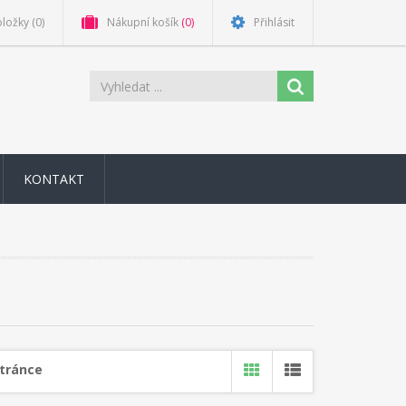
oložky
(0)
Nákupní košík
(0)
Přihlásit
KONTAKT
stránce