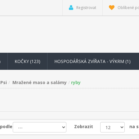
Registrovat
Oblíbené p
)
KOČKY (123)
HOSPODÁŘSKÁ ZVÍŘATA - VÝKRM
(1)
Psi
Mražené maso a salámy
ryby
 podle
Zobrazit
na 