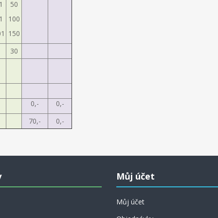
1
50
1
100
01
150
30
0,-
0,-
70,-
0,-
y
Můj účet
Můj účet