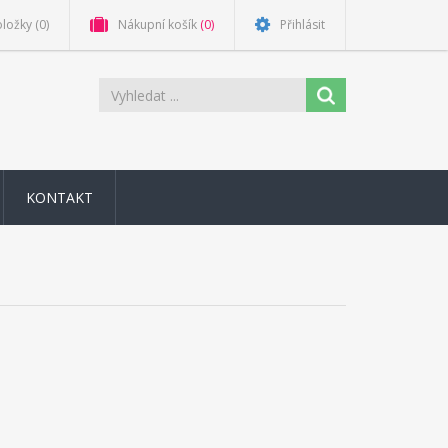
oložky
(0)
Nákupní košík
(0)
Přihlásit
KONTAKT