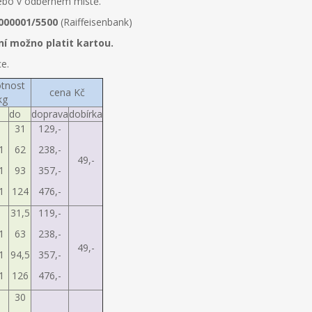
 nebo v odběrném místě.
000001/5500
(Raiffeisenbank)
ní možno platit kartou.
e.
tnost
cena Kč
kg
do
doprava
dobírka
31
129,-
1
62
238,-
49,-
1
93
357,-
1
124
476,-
31,5
119,-
1
63
238,-
49,-
1
94,5
357,-
1
126
476,-
30