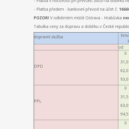
- Platba v hotovosti při převzetí zboží na dobírku
- Platba předem - bankovní převod na účet č.
1666
POZOR!
V odběrném místě Ostrava - Hrabůvka
ne
Tabulka ceny za dopravu a dobírku v České republic
hmo
dopravní služba
od
0
31,0
DPD
62,0
93,0
0
31,5
PPL
63,0
94,5
0