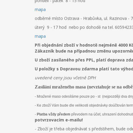
pondělí - pátek 8 - 15 hod
mapa
odběrné místo Ostrava - Hrabůvka, ul. Razinova - 
úterý 9 - 17 hod nebo po dohodě na tel. 6059423
mapa
Při objednání zboží v hodnotě nejméně 4000 K
Zákazník bude na případnou změnu upozorně
U zboží
zasílaného přes PPL, platí doprava zd
U položky s Dopravou zdarma platí tato výhoda
uvedené ceny jsou včetně DPH
Zasílání mraženého masa (nevztahuje se na odbě
- Mražené maso odesíláme pouze po - st (nejpozději dva dn
- Ke zboží Vám bude dle velikosti objednávky doúčtován ter
-
Platba vždy předem
převodem na účet, uhrazení dohodnuté
potvrzovacím e-mailu!
- Zboží je třeba objednávat s předstihem, bude ode