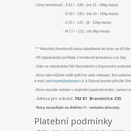
- Ceny termoboxů - Z 51 l - 195,- (na 15 - 28kg masa)
- G 32 l - 183,- (na 10 - 16kg masa)
- S 25 l - 147,- (8 - 12kg masa)
- M 17 l - 122,- (do 8kg masa)
*** Množství (hmotnost) masa nabalitelné do boxu se liší dle 
- Při objednávání počítejte s hmotností termoboxu cca 2kg
- Dále se objednávka řídí Obchodními a Dopravními podmínk
- Boxy nám můžete vrátit zpět (na vaše náklady). Box automa
e-mail:
petr.hasek@rybaspol.cz
, k žádosti prosím přiložte čís
- Boxy vracejte nejlépe v originální papírové krabic, zamezí s
742 81 Bravantice 235
- Adresa pro vrácení:
-
Boxy nezasílejte na dobírku !!! - nebudou převzaty.
Platební podmínky