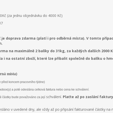
70Kč (za jednu objednávku do 4000 Kč)
37
č je doprava zdarma (platí i pro odběrná místa). V tomto příp
n.
arma na maximálně 2 balíky do 31kg, za každých dalších 2000 Kč
 i na ostatní zboží, které lze přibalit společně do balíku o h
rná místa)
y před koncem pracovního týdne)
mobox(y) a poté odeslána celková faktura nebo cena ke schválení.
schválení.
Plaťte až po zaslání faktur
 částky bude považováno za její
sláno v uvedené dny, ale vždy až po připsání fakturované částky na n