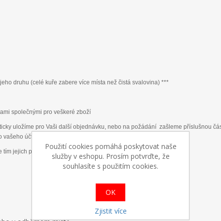
jeho druhu (celé kuře zabere více místa než čistá svalovina) ***
ami společnými pro veškeré zboží
ticky uložíme pro Vaši další objednávku, nebo na požádání zašleme příslušnou část
lo vašeho účtu.
Použití cookies pomáhá poskytovat naše
.
e tím jejich poškození
služby v eshopu. Prosím potvrďte, že
souhlasíte s použitím cookies.
OK
Zjistit více