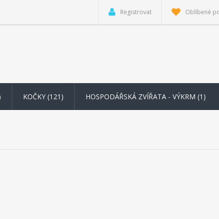
Registrovat
Oblíbené p
)
KOČKY (121)
HOSPODÁŘSKÁ ZVÍŘATA - VÝKRM
(1)