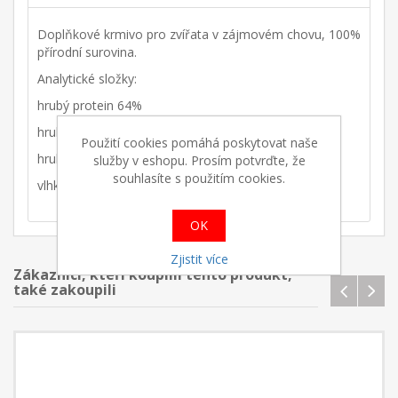
Doplňkové krmivo pro zvířata v zájmovém chovu, 100%
přírodní surovina.
Analytické složky:
hrubý protein 64%
hrubý tuk 13%
Použití cookies pomáhá poskytovat naše
hrubý popel 8%
služby v eshopu. Prosím potvrďte, že
souhlasíte s použitím cookies.
vlhkost 8%
OK
Zjistit více
Zákazníci, kteří koupilii tento produkt,
také zakoupili