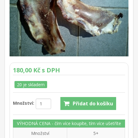
180,00 Kč s DPH
20 je skladem
Množství:
VÝHODNÁ CENA - čím více koupíte, tím více ušetříte
Množství
5+