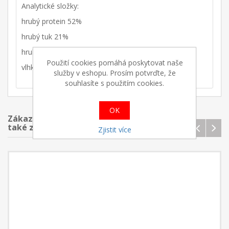
Analytické složky:
hrubý protein 52%
hrubý tuk 21%
hrubý popel 25%
Použití cookies pomáhá poskytovat naše
vlhkost 8%
služby v eshopu. Prosím potvrďte, že
souhlasíte s použitím cookies.
OK
Zákazníci, kteří koupilii tento produkt,
také zakoupili
Zjistit více