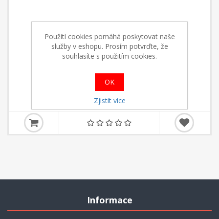
Použití cookies pomáhá poskytovat naše
služby v eshopu. Prosím potvrďte, že
souhlasíte s použitím cookies.
Telecí svalovina kusová 1kg
OK
Od 179,00 Kč s DPH
Zjistit více
Informace