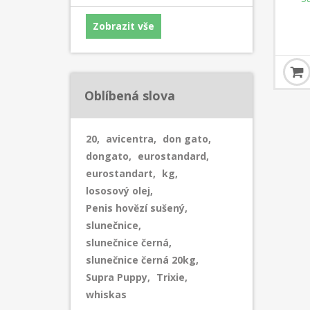
Zobrazit vše
Oblíbená slova
20
,
avicentra
,
don gato
,
dongato
,
eurostandard
,
eurostandart
,
kg
,
lososový olej
,
Penis hovězí sušený
,
slunečnice
,
slunečnice černá
,
slunečnice černá 20kg
,
Supra Puppy
,
Trixie
,
whiskas