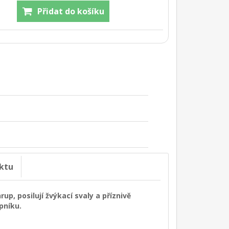
ktu
p, posilují žvýkací svaly a příznivě
pníku.