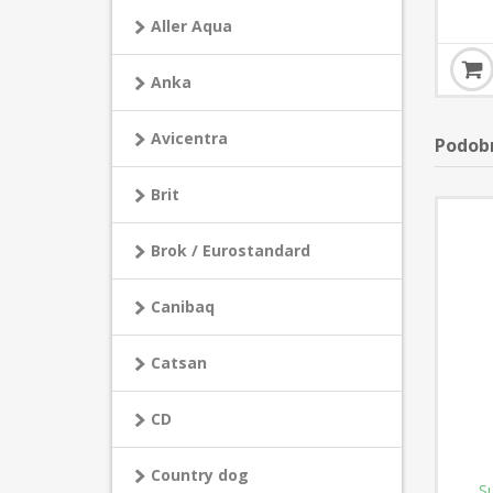
Aller Aqua
Anka
Avicentra
Podob
Brit
Brok / Eurostandard
Canibaq
Catsan
CD
Country dog
S