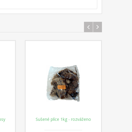
psy
Sušené plíce 1kg - rozváženo
Sušené k