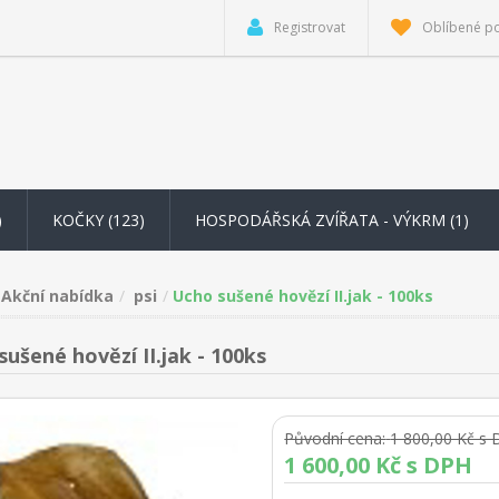
Registrovat
Oblíbené p
)
KOČKY (123)
HOSPODÁŘSKÁ ZVÍŘATA - VÝKRM
(1)
Akční nabídka
psi
Ucho sušené hovězí II.jak - 100ks
ušené hovězí II.jak - 100ks
Původní cena:
1 800,00 Kč s
1 600,00 Kč s DPH