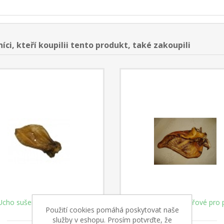
íci, kteří koupilii tento produkt, také zakoupili
Ucho sušené hovězí (1ks)
Sušené ucho vepřové pro 
Použití cookies pomáhá poskytovat naše
služby v eshopu. Prosím potvrďte, že