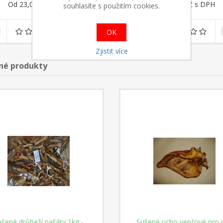
Od 23,00 Kč s DPH
Od 19,00 Kč s DPH
souhlasíte s použitím cookies.
OK
Zjistit více
né produkty
ušené drůbeží pařáty 1kg -
Sušené ucho vepřové pro 