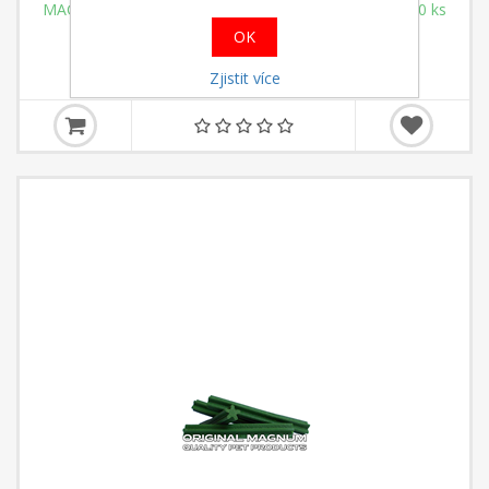
MAGNUM jerky tyčka kříž. BEEF 12,5cm 1.090g cca 50 ks
OK
255,00 Kč s DPH
Zjistit více